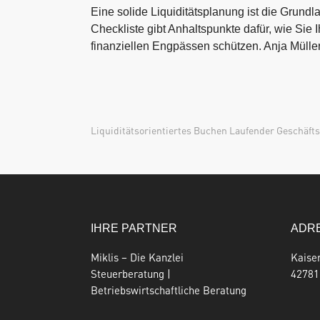
Eine solide Liquiditätsplanung ist die Grund
Checkliste gibt Anhaltspunkte dafür, wie Sie 
finanziellen Engpässen schützen. Anja Müller 
Liquiditätsorientiertes Buchen Laufender Geschäfts
IHRE PARTNER
ADR
Miklis – Die Kanzlei
Kaise
Steuerberatung |
42781
Betriebswirtschaftliche Beratung